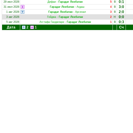
0:1
29 июл 2026
Дифаи
-
Гарадаг Локбатан
5
В
3:0
31 июл 2026
Гарадаг Локбатан
-
Агдаш
4
В
2:0
1 авг 2026
Гарадаг Локбатан
-
Арсенал
3
В
0:0
3 авг 2026
Гойджа
-
Гарадаг Локбатан
2
Н
0:3
5 авг 2026
Агстафа Ганджлари
-
Гарадаг Локбатан
1
В
Дата
2
1
Сч