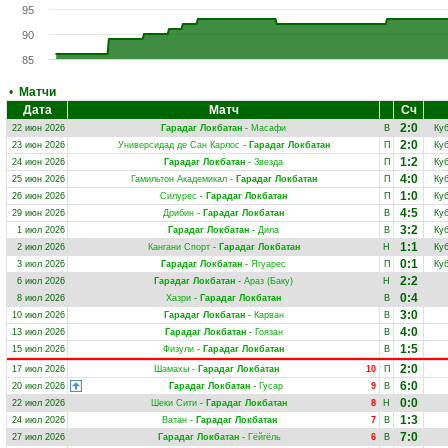
95
90
85
•
Матчи
Дата
Матч
Сч
2:0
22 июн 2026
Гарадаг Локбатан
-
Масафи
В
Куб
2:0
23 июн 2026
Универсидад де Сан Карлос
-
Гарадаг Локбатан
П
Куб
1:2
24 июн 2026
Гарадаг Локбатан
-
Звезда
П
Куб
4:0
25 июн 2026
Гамильтон Академикал
-
Гарадаг Локбатан
П
Куб
1:0
26 июн 2026
Силурес
-
Гарадаг Локбатан
П
Куб
4:5
29 июн 2026
Дрибин
-
Гарадаг Локбатан
В
Куб
3:2
1 июл 2026
Гарадаг Локбатан
-
Дила
В
Куб
1:1
2 июл 2026
Кангани Спорт
-
Гарадаг Локбатан
Н
Куб
0:1
3 июл 2026
Гарадаг Локбатан
-
Ягуарес
П
Куб
2:2
6 июл 2026
Гарадаг Локбатан
-
Араз (Баку)
Н
0:4
8 июл 2026
Хазри
-
Гарадаг Локбатан
В
3:0
10 июл 2026
Гарадаг Локбатан
-
Карван
В
4:0
13 июл 2026
Гарадаг Локбатан
-
Гоязан
В
1:5
15 июл 2026
Физули
-
Гарадаг Локбатан
В
2:0
17 июл 2026
Шамахы
-
Гарадаг Локбатан
10
П
6:0
20 июл 2026
Гарадаг Локбатан
-
Гусар
9
В
0:0
22 июл 2026
Шеки Сити
-
Гарадаг Локбатан
8
Н
1:3
24 июл 2026
Ватан
-
Гарадаг Локбатан
7
В
7:0
27 июл 2026
Гарадаг Локбатан
-
Гёйгёль
6
В