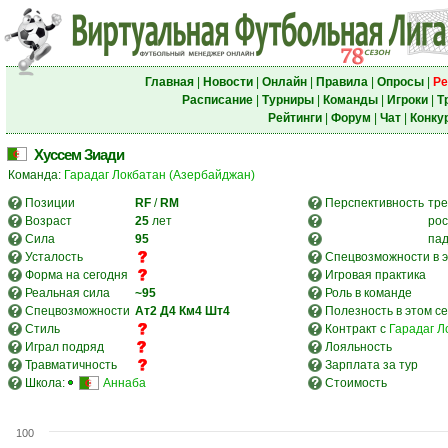
Главная
|
Новости
|
Онлайн
|
Правила
|
Опросы
|
Ре
Расписание
|
Турниры
|
Команды
|
Игроки
|
Т
Рейтинги
|
Форум
|
Чат
|
Конку
Хуссем Зиади
Команда:
Гарадаг Локбатан (Азербайджан)
Позиции
RF
/
RM
Перспективность
тре
Возраст
25
лет
рос
Сила
95
па
Усталость
Спецвозможности в э
Форма на сегодня
Игровая практика
Реальная сила
~95
Роль в команде
Спецвозможности
Ат2
Д4
Км4
Шт4
Полезность в этом с
Стиль
Контракт с
Гарадаг Л
Играл подряд
Лояльность
Травматичность
Зарплата за тур
Школа:
Аннаба
Стоимость
100