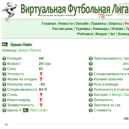
Главная
|
Новости
|
Онлайн
|
Правила
|
Опросы
|
Ре
Расписание
|
Турниры
|
Команды
|
Игроки
|
Т
Рейтинги
|
Форум
|
Чат
|
Конку
Эрван Найн
Команда:
Венус (Таити)
Позиция
GK
Перспективность
тре
Возраст
24
года
рос
Сила
93
па
Усталость
Спецвозможности в э
Форма на сегодня
Игровая практика
Реальная сила
~93
Роль в команде
Спецвозможности
В4
Л
Полезность в этом с
Стиль
Контракт с
Венус (Та
Играл подряд
Лояльность
Травматичность
Зарплата за тур
Школа:
Тига Спорт
Стоимость
Об
95