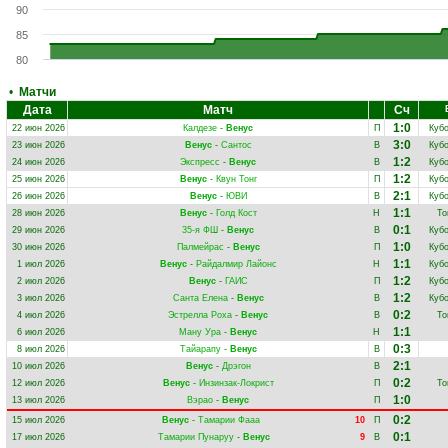
90
85
80
•
Матчи
Дата
Матч
Сч
1:0
22 июн 2026
Калдезе
-
Венус
П
Куб
3:0
23 июн 2026
Венус
-
Сантос
В
Куб
1:2
24 июн 2026
Экспресс
-
Венус
В
Куб
1:2
25 июн 2026
Венус
-
Квун Тонг
П
Куб
2:1
26 июн 2026
Венус
-
ЮВИ
В
Куб
1:1
28 июн 2026
Венус
-
Голд Кост
Н
То
0:1
29 июн 2026
35-я ФШ
-
Венус
В
Куб
1:0
30 июн 2026
Палмейрас
-
Венус
П
Куб
1:1
1 июл 2026
Венус
-
Райдалмир Лайонс
Н
Куб
1:2
2 июл 2026
Венус
-
ГАИС
П
Куб
1:2
3 июл 2026
Санта Елена
-
Венус
В
Куб
0:2
4 июл 2026
Эстрелла Роха
-
Венус
В
То
1:1
6 июл 2026
Ману Ура
-
Венус
Н
0:3
8 июл 2026
Тайарапу
-
Венус
В
2:1
10 июл 2026
Венус
-
Дрэгон
В
0:2
12 июл 2026
Венус
-
Инзинзак-Локрист
П
То
1:0
13 июл 2026
Вэрао
-
Венус
П
0:2
15 июл 2026
Венус
-
Тамарии Фааа
10
П
0:1
17 июл 2026
Тамарии Пунаруу
-
Венус
9
В