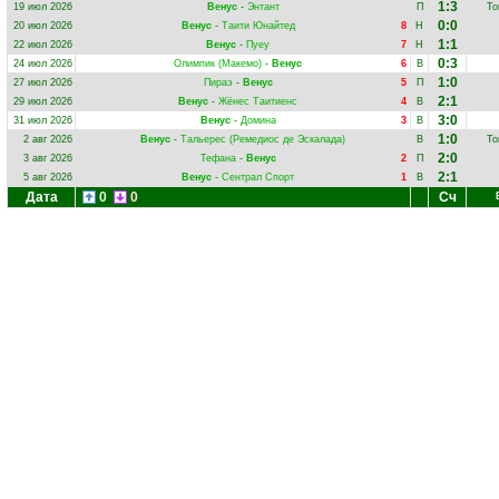
1:3
19 июл 2026
Венус
-
Энтант
П
То
0:0
20 июл 2026
Венус
-
Таити Юнайтед
8
Н
1:1
22 июл 2026
Венус
-
Пуеу
7
Н
0:3
24 июл 2026
Олимпик (Макемо)
-
Венус
6
В
1:0
27 июл 2026
Пираэ
-
Венус
5
П
2:1
29 июл 2026
Венус
-
Жёнес Таитиенс
4
В
3:0
31 июл 2026
Венус
-
Домина
3
В
1:0
2 авг 2026
Венус
-
Тальерес (Ремедиос де Эскалада)
В
То
2:0
3 авг 2026
Тефана
-
Венус
2
П
2:1
5 авг 2026
Венус
-
Сентрал Спорт
1
В
Дата
0
0
Сч