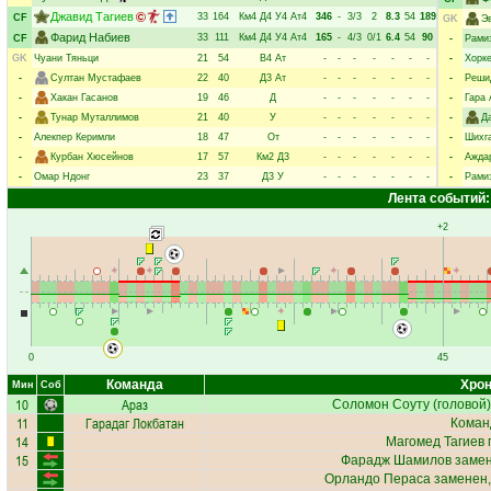
Джавид Тагиев
33
164
Км4
Д4
У4
Ат4
346
-
3/3
2
8.3
54
189
CF
GK
Э
Фарид Набиев
33
111
Км4
Д4
У4
Ат4
165
-
4/3
0/1
6.4
54
90
CF
-
Рами
GK
Чуани Тяньци
21
54
В4
Ат
-
-
-
-
-
-
-
-
Хорк
-
Султан Мустафаев
22
40
Д3
Ат
-
-
-
-
-
-
-
-
Реши
-
Хакан Гасанов
19
46
Д
-
-
-
-
-
-
-
-
Гара 
-
Тунар Муталлимов
21
40
У
-
-
-
-
-
-
-
-
Д
-
Алекпер Керимли
18
47
От
-
-
-
-
-
-
-
-
Шихг
-
Курбан Хюсейнов
17
57
Км2
Д3
-
-
-
-
-
-
-
-
Ажда
-
Омар Ндонг
23
37
Д3
У
-
-
-
-
-
-
-
-
Рами
Лента событий:
+2
0
45
Команда
Хрон
Мин
Соб
10
Араз
Соломон Соуту
(головой),
11
Гарадаг Локбатан
Коман
14
Магомед Тагиев
п
15
Фарадж Шамилов
замен
Орландо Пераса
заменен,