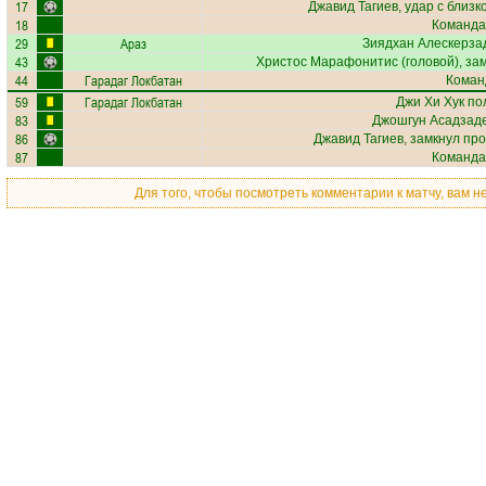
17
Джавид Тагиев
, удар с близк
18
Команда
29
Араз
Зиядхан Алескерза
43
Христос Марафонитис
(головой), за
44
Гарадаг Локбатан
Коман
59
Гарадаг Локбатан
Джи Хи Хук
пол
83
Джошгун Асадзад
86
Джавид Тагиев
, замкнул про
87
Команда
Для того, чтобы посмотреть комментарии к матчу, вам 