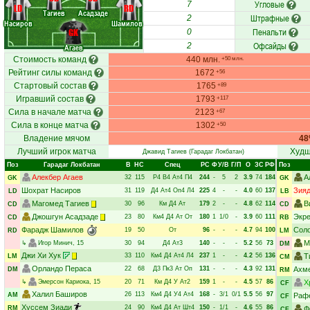
Угловые
7
LD
RD
Тагиев
Асадзаде
Штрафные
2
Насиров
Шамилов
Пенальти
GK
0
Офсайды
2
Агаев
Стоимость команд
440 млн.
+50 млн.
Рейтинг силы команд
1672
+56
Стартовый состав
1765
+89
Игравший состав
1793
+117
Сила в начале матча
2123
+67
Сила в конце матча
1302
+50
Владение мячом
4
Лучший игрок матча
Худш
Джавид Тагиев
(Гарадаг Локбатан)
Поз
Гарадаг Локбатан
В
НC
Спец
РC
Ф
У/В
Г/П
О
ЗС
РФ
Поз
Алекбер Агаев
А
32
115
Р4
В4
Ат4
П4
244
-
5
2
3.9
74
184
GK
GK
Шохрат Насиров
Зияд
31
119
Д4
Ат4
Оп4
Л4
225
4
-
-
4.0
60
137
LD
LB
Магомед Тагиев
В
30
96
Км
Д4
Ат
179
2
-
-
4.8
62
114
CD
CD
Джошгун Асадзаде
Экре
23
80
Км4
Д4
Ат
От
180
1
1/0
-
3.9
60
111
CD
RB
Фарадж Шамилов
Сол
19
50
От
96
-
-
-
4.7
94
100
RD
LM
М
↳
Игор Минич
, 15
30
94
Д4
Ат3
140
-
-
-
5.2
56
73
DM
Джи Хи Хук
33
110
Км4
Д4
Ат4
Л4
237
1
-
-
4.2
56
136
Т
LM
CM
Орландо Пераса
22
68
Д3
Пк3
Ат
Оп
131
-
-
-
4.3
92
131
Ахм
DM
RM
↳
Эмерсон Кариока
, 15
20
71
Км
Д4
У
Ат2
159
1
-
-
4.5
57
86
Х
CF
Халил Баширов
26
113
Км4
Д4
У4
Ат4
168
-
3/1
0/1
5.5
56
97
AM
Раф
CF
Хуссем Зиади
24
90
Км4
Д4
Ат
Шт4
150
-
1/1
-
4.6
55
86
RM
Ф
CF