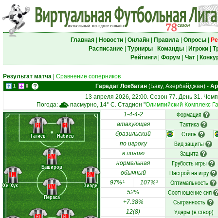
Главная
|
Новости
|
Онлайн
|
Правила
|
Опросы
|
Ре
Расписание
|
Турниры
|
Команды
|
Игроки
|
Т
Рейтинги
|
Форум
|
Чат
|
Конку
Результат матча
|
Сравнение соперников
Гарадаг Локбатан
(Баку, Азербайджан)
-
Ар
1
0
13 апреля 2026, 22:00. Сезон 77. День 31. Чем
Погода:
пасмурно, 14° C. Стадион "
Олимпийский Комплекс Г
Формация
1-4-4-2
Тактика
CF
CF
атакующая
Стиль
бразильский
Тагиев
Набиев
Вид защиты
по игроку
Защита
в линию
AM
Грубость игры
нормальная
Баширов
Настрой на игру
обычный
LM
RM
Оптимальность
97%
107%
1
2
Хи Хук
Зиади
DM
Соотношение сил
52%
Пераса
Сыгранность
+7.38%
Удары (в створ)
12(8)
CD
CD