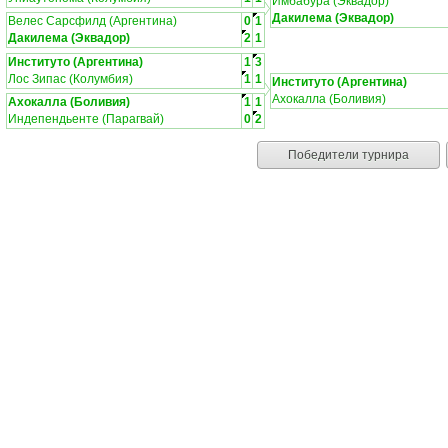
Имбабура (Эквадор)
Дакилема (Эквадор)
Велес Сарсфилд (Аргентина)
0
1
Дакилема (Эквадор)
2
1
Институто (Аргентина)
1
3
Лос Зипас (Колумбия)
1
1
Институто (Аргентина)
Ахокалла (Боливия)
Ахокалла (Боливия)
1
1
Индепендьенте (Парагвай)
0
2
Победители турнира