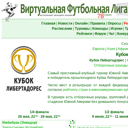
Главная
|
Новости
|
Онлайн
|
Правила
|
Опросы
|
Ре
Расписание
|
Турниры
|
Команды
|
Игроки
|
Т
Рейтинги
|
Форум
|
Чат
|
Конку
Сез
Европа
|
Азия
|
Афри
Кубок
Кубок Либертадорес
|
Отборочные раунды
Самый престижный клубный турнир Южной Амер
и победитель прошлогоднего Кубка Либердаторе
Число мест в розыгрыше от каждой федерац
согласно
рейтингу стран в южноамериканских ку
В турнире есть отборочные раунды, групповой
стадионе Южной Америки без домашнего бонуса.
1/4 финала
1/2 финала
26 мая, 22
-
28 мая, 22
9 июня, 22
-
11 июня
00
00
00
Имбабура (Эквадор)
1
2
Униаутонома (Колумбия)
1
1