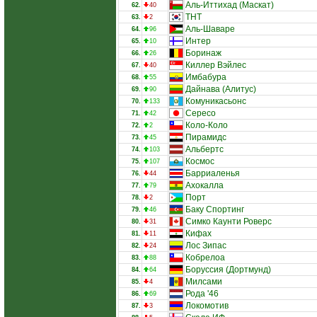
Аль-Иттихад (Маскат)
62.
40
ТНТ
63.
2
Аль-Шаваре
64.
96
Интер
65.
10
Боринаж
66.
26
Киллер Вэйлес
67.
40
Имбабура
68.
55
Дайнава (Алитус)
69.
90
Комуникасьонс
70.
133
Сересо
71.
42
Коло-Коло
72.
2
Пирамидс
73.
45
Альбертс
74.
103
Космос
75.
107
Барриаленья
76.
44
Ахокалла
77.
79
Порт
78.
2
Баку Спортинг
79.
46
Симко Каунти Роверс
80.
31
Кифах
81.
11
Лос Зипас
82.
24
Кобрелоа
83.
88
Боруссия (Дортмунд)
84.
64
Милсами
85.
4
Рода '46
86.
69
Локомотив
87.
3