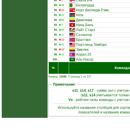
Скала ИФ
88.
5
Белуиздад
89.
68
Норт Виллидж Рэмс
90.
22
Нгок
91.
20
Дакилема
92.
66
Нинь Бинь
93.
3
Лайт Старз
94.
56
Селангор
95.
11
Браттвог
96.
10
Портленд Тимбэрс
97.
25
Эмелек
98.
10
Април 25
99.
41
Аль-Насср
100.
Команда
№
Команд:
12646
. Страница 1 из 127
Примечание:
s11
,
s14
,
s17
- сумма сил с учетом
(
s11
,
s14
учитывается только
Vs
- рейтинг силы команды с учетом
Используйте названия столбцов для сорт
показателей и названия кома