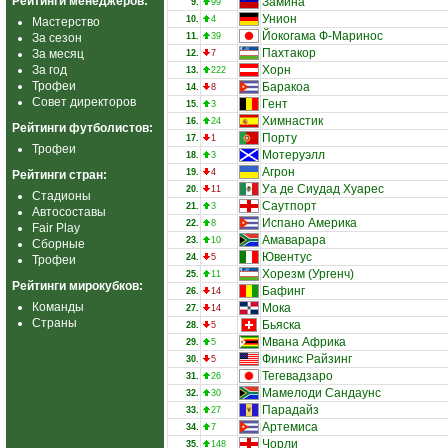
Рейтинги менеджеров:
Замина
9.
99
Унион
10.
4
Мастерство
Йокогама Ф-Маринос
За сезон
11.
39
Пахтакор
За месяц
12.
7
За год
Хорн
13.
222
Трофеи
Баракоа
14.
8
Совет директоров
Гент
15.
3
Химнастик
16.
24
Рейтинги футболистов:
Порту
17.
1
Трофеи
Мотеруэлл
18.
3
Агрон
19.
4
Рейтинги стран:
Уа де Сиудад Хуарес
20.
11
Стадионы
Саутпорт
21.
3
Автосоставы
Испано Америка
22.
8
Fair Play
Амаварара
23.
10
Сборные
Ювентус
24.
5
Трофеи
Хорезм (Ургенч)
25.
11
Рейтинги мирокубков:
Бафинг
26.
14
Команды
Мока
27.
14
Страны
Бьяска
28.
5
Мвана Африка
29.
5
Финикс Райзинг
30.
5
Тегевадзаро
31.
26
Мамелоди Сандаунс
32.
30
Парадайз
33.
27
Артемиса
34.
7
Чорли
35.
148