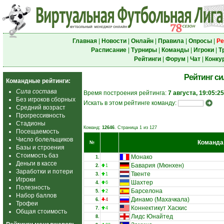
Главная
|
Новости
|
Онлайн
|
Правила
|
Опросы
|
Ре
Расписание
|
Турниры
|
Команды
|
Игроки
|
Т
Рейтинги
|
Форум
|
Чат
|
Конку
Рейтинг с
Командные рейтинги:
Сила состава
Время построения рейтинга:
7 августа, 19:05:25
Без игроков сборных
Искать в этом рейтинге команду:
Средний возраст
Прогрессивность
Стадионы
Команд:
12646
. Страница 1 из 127
Посещаемость
Число болельщиков
Команда
№
Базы и строения
Стоимость баз
Монако
1.
Деньги в кассе
Бавария (Мюнхен)
2.
1
Заработки и потери
Твенте
3.
1
Игроки
Шахтер
4.
6
Полезность
Барселона
5.
2
Набор баллов
Динамо (Махачкала)
6.
4
Трофеи
Коннектикут Хаскис
7.
4
Общая стоимость
Лидс Юнайтед
8.