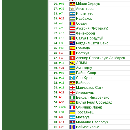
Мбале Хироус
36.
65
Апсеттерс
37.
32
Институто
38.
7
Навбахор
39.
22
Орадя
40.
4
Аустрия (Лустенау)
41.
7
Фейеноорд
42.
10
Стяуа Нордулуй
43.
16
Рокдейл Сити Санс
44.
3
Гранада
45.
60
Вестхук
46.
4
Авенир Спортив де Ла Марса
47.
4
ДПММ
48.
17
Амагаджу
49.
21
Район Спорт
50.
52
Сан Хуан
51.
16
Вайперс
52.
11
Манчестер Сити
53.
18
Ливерпуль
54.
23
Бендел Инсуренэнс
55.
1
Вилья Реал Сосьедад
56.
36
Олимпик (Лион)
57.
609
Тростянец
58.
31
Мотагуа
59.
8
Мбабане Своллоуз
60.
14
Веймос Уэльс
61.
22