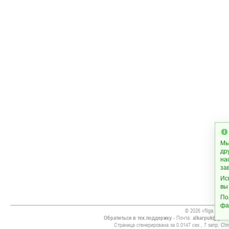
Мы
др
на
за
Ис
вы
По
фа
© 2026 vfliga.com
Обратиться в тех.поддержку
- Почта:
alkarpuk@gmai
Страница сгенерирована за 0.0147 сек., 7 запр. Chr